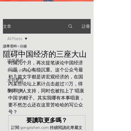
註冊
文章
All Posts
讀畢需時 4 分鐘
All Posts
阻碍中国经济的三座大山
談笑風生
时隔几个月，再次提笔谈论中国经济
问题，内心有些沉重。这个公众号最
Money Money Money
初几篇文字都是讲宏观经济的，在国
友邦驚詫
内某些论坛上累计点击超过10万，得
翻墙攻略
到不少人支持，同时也被扣上了“唱衰
中国”的帽子。其实我哪有本事唱衰，
要不然怎么还在这里苦哈哈的写公众
号？
要讀取更多嗎？
訂閱 gongzishen.com 持續閱讀此專屬文