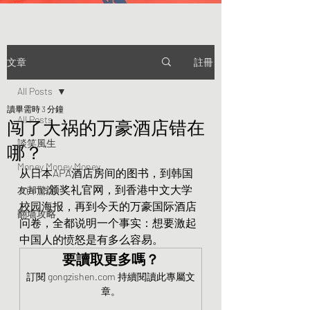
註冊
文章
All Posts
讀畢需時 3 分鐘
All Posts
闯了大祸的万豪酒店错在
談笑風生
哪？
Money Money Money
从日本APA酒店房间的图书，到韩国
mama颁奖礼官网，到香港中文大学
友邦驚詫
校园海报，再到今天的万豪国际酒店
翻墙攻略
问卷，全都说明一个事实：想要激起
中国人的愤怒是有多么容易。
要讀取更多嗎？
訂閱 gongzishen.com 持續閱讀此專屬文
章。