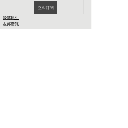
立即訂閱
談笑風生
友邦驚詫
我眼中的深圳
梁文道，你家後院
了！
在深圳一家书店看到『谁说