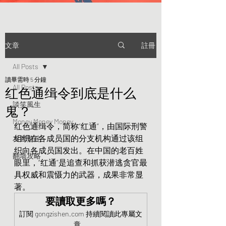
註冊
文章
All Posts
讀畢需時 5 分鐘
All Posts
红色通缉令到底是什么
談笑風生
鬼？
Money Money Money
红色通缉令，简称“红通”，由国际刑警
组织在各成员国的分支机构通过该组
友邦驚詫
织向各成员国发出。在中国的老百姓
翻墙攻略
眼里，“红通”是追查和抓获潜逃贪官最
具权威和震慑力的武器，成果非常显
著。
要讀取更多嗎？
訂閱 gongzishen.com 持續閱讀此專屬文
章。