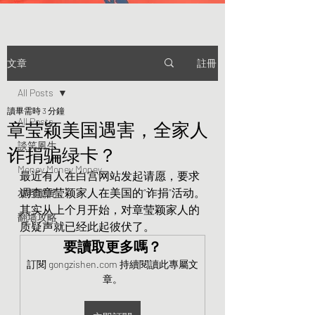
註冊
文章
All Posts
讀畢需時 3 分鐘
All Posts
章莹颖美国遇害，全家人
談笑風生
诈捐骗绿卡？
Money Money Money
最近有人在白宫网站发起请愿，要求
调查章莹颖家人在美国的“诈捐”活动。
友邦驚詫
其实从上个月开始，对章莹颖家人的
翻墙攻略
质疑声就已经此起彼伏了。
要讀取更多嗎？
訂閱 gongzishen.com 持續閱讀此專屬文
章。