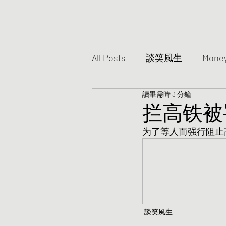
All Posts
談笑風生
Mone
讀畢需時 3 分鐘
拦高铁被
为了等人而强行阻止
談笑風生