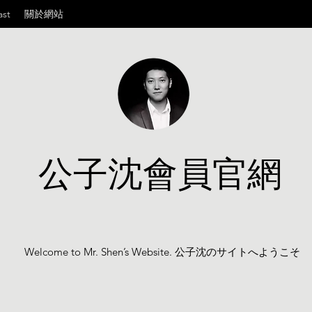
ast
關於網站
公子沈會員官網
Welcome to Mr. Shen’s Website. 公子沈のサイトへようこそ