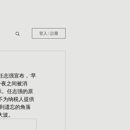
登入 / 註冊
任志强宣布，“早
一夜之间被消
示。任志强的原
不为纳税人提供
到遗忘的角落
大波。