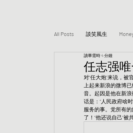
All Posts
談笑風生
Mone
讀畢需時 4 分鐘
任志强唯
对“任大炮”来说，被
上起来新浪的微博已经
音。起因是他在新浪
话是：“人民政府啥
服务的事。党所有的
了！”他还说自己“