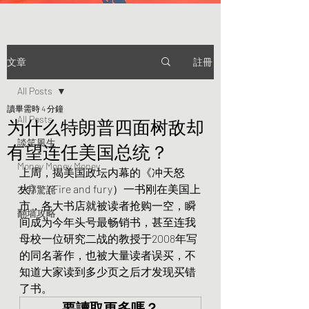
註冊
文章
All Posts
讀畢需時 4 分鐘
All Posts
为什么特朗普四面树敌却
談笑風生
有望连任美国总统？
Money Money Money
上周，揭美国政坛内幕的《冲天怒
火》（Fire and fury）一书刚在美国上
友邦驚詫
市，各大书店就被读者抢购一空，瞬
翻墙攻略
间成为今年头号最畅销书，甚至连我
母校一位研究二战的教授于2008年写
的同名著作，也被大量读者误买，不
知道大家读到多少页之后才发现买错
了书。
要讀取更多嗎？