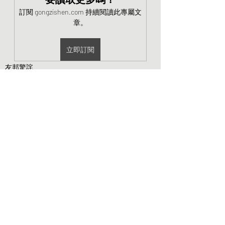
訂閱 gongzishen.com 持續閱讀此專屬文
章。
立即訂閱
友邦驚詫
公民社会的幻梦
为什么大家对中印