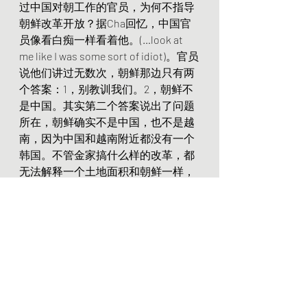
过中国对朝工作的官员，为何不指导
朝鲜改革开放？据Cha回忆，中国官
员像看白痴一样看着他。(…look at 
me like I was some sort of idiot)。官员
说他们讲过无数次，朝鲜那边只有两
个答案：1，别教训我们。2，朝鲜不
是中国。其实第二个答案说出了问题
所在，朝鲜确实不是中国，也不是越
南，因为中国和越南附近都没有一个
韩国。不管金家搞什么样的改革，都
无法解释一个土地面积和朝鲜一样，
同文同种、人口更多、富裕最少三十
多倍的韩国为什么会存在。如果朝鲜
人民发现被金家骗了六十年，罪魁祸
首就是金家，那改革开放之日即金家
满门抄斩之时，中国拿下朝鲜后，只
要公开金家真相，一定会受到支持，
就像当年赶走红色高棉的越南人民军
一样受欢迎。