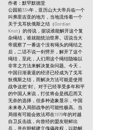
作者：默罕默德堂
公园前334年，亚历山大大帝兵临一个
叫弗里吉亚的地方，当地流传着一个
关于戈耳狄俄斯之结（Gordian 
Knot）的传说，据说谁能解开这个复
杂绳结，谁就能统治世界。话说当大
帝观察了一番这个没有绳头的绳结之
后，二话不说一剑劈开，解开了这个
绳结，至此，人们用这个绳结隐喻以
非常之方法来解决复杂问题。今天，
中国日渐衰退的经济已经成为了戈耳
狄俄斯之结，而解决方法可能是使用
战争这把“剑”。对于已经享受多年和平
的中国人来说，打仗将会是残忍而又
无奈的选择，但多种迹象显示，中国
未来卷入局部战争的可能性极高。当
局很有可能会效法邓在1979年的对越
自卫反击战，向曾经的盟友朝鲜出
兵，并在朝鲜建立傀儡政权，以助解