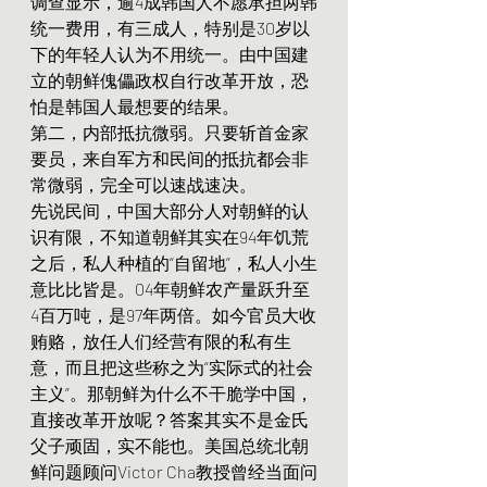
调查显示，逾4成韩国人不愿承担两韩
统一费用，有三成人，特别是30岁以
下的年轻人认为不用统一。由中国建
立的朝鲜傀儡政权自行改革开放，恐
怕是韩国人最想要的结果。
第二，内部抵抗微弱。只要斩首金家
要员，来自军方和民间的抵抗都会非
常微弱，完全可以速战速决。
先说民间，中国大部分人对朝鲜的认
识有限，不知道朝鲜其实在94年饥荒
之后，私人种植的“自留地”，私人小生
意比比皆是。04年朝鲜农产量跃升至
4百万吨，是97年两倍。如今官员大收
贿赂，放任人们经营有限的私有生
意，而且把这些称之为“实际式的社会
主义”。那朝鲜为什么不干脆学中国，
直接改革开放呢？答案其实不是金氏
父子顽固，实不能也。美国总统北朝
鲜问题顾问Victor Cha教授曾经当面问