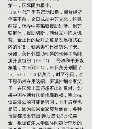
第一，国际阻力极小。
自60年代千里马运动以后，朝鲜经济
停滞不前，金日成趁中苏交恶，蛇鼠
两端，玩弄中苏骗取援助过活。到苏
联解体，援助切断，朝鲜立即陷入饥
荒。金正日的应对之道是发展核武在
内的军备，勒索美韩日出钱买平安。
例如，美日韩援助朝鲜的朝鲜半岛能
源开发组织（KEDO），号称和平开发
核能，在95到05年，韩日美分别砸了
14、4.98、4.05亿美金，时至今日，金
正恩仍然在用这招。要说推翻金家父
子，在国际上真还想不出谁反对。如
果中国在朝鲜扶植傀儡政权，嘴上抗
议最激烈的可能是韩国，心里最爽也
是它，因为如果金家突然倒台，各种
报告都指出韩国“善后费”达3万亿美
金。根据首尔大学国际问题研究所的