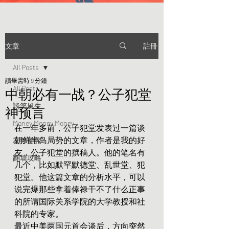
註冊
文章
All Posts
讀畢需時 9 分鐘
All Posts
中朝必有一战？公子犯堂
談笑風生
神预言
Money Money Money
在一年多前，公子犯堂发表过一篇谈
朝鲜半岛局势的文章，作者是我的好
友邦驚詫
友，公子犯堂的撰稿人。他的笔名有
翻墙攻略
几个，比如默罕默德堂、乱世堂、犯
犯堂。他这篇文章的分析水平，可以
说完爆那些拿着俸禄干不了什么正事
的所谓国际关系学院的大学教授和社
科院的专家。
最近中美两国元首会谈后，方向突然